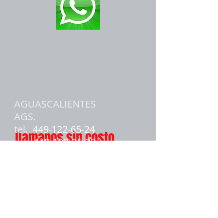
AGUASCALIENTES
AGS.
tel.
449-122-65-24
llamanos sin costo
449-102-25-32
ZACATECAS ZAC.
tel.
492-104-23-84
GUADALAJARA JAL.
tel.
333-725-57-99