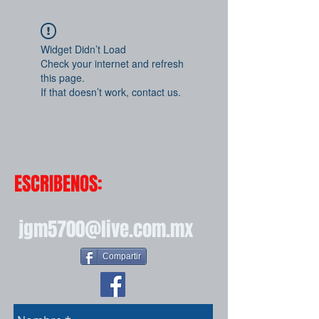
Widget Didn’t Load
Check your internet and refresh
this page.
If that doesn’t work, contact us.
ESCRIBENOS:
jgm5700@live.com.mx
Compartir