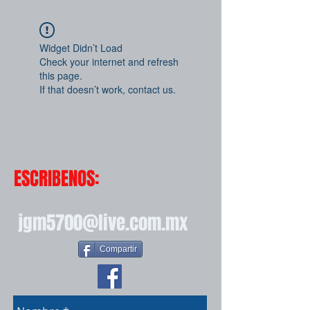
Widget Didn’t Load
Check your internet and refresh
this page.
If that doesn’t work, contact us.
ESCRIBENOS:
jgm5700@live.com.mx
Compartir