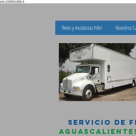
UA-133951369-3
fletes y mudanzas hifer
Nuestros C
FLET
SERVICIO
SERVICIO DE 
AGUASCALIEN