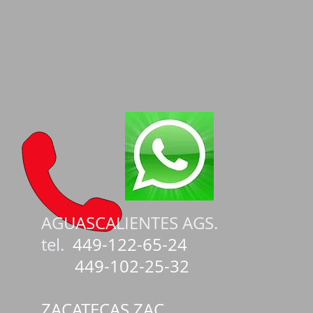
AGUASCALIENTES AGS.
tel.
449-122-65-24
449-102-25-32
ZACATECAS ZAC.