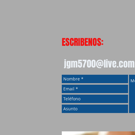
ESCRIBENOS:
jgm5700@live.com