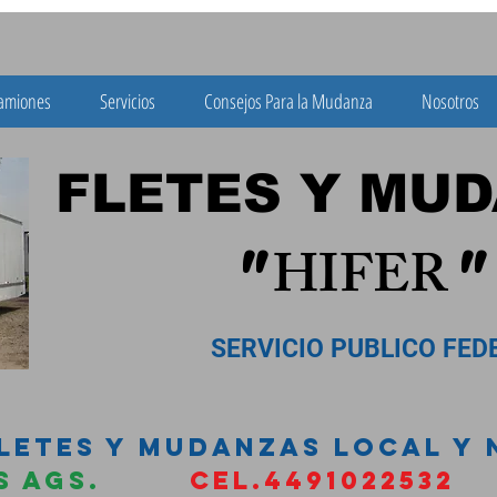
amiones
Servicios
Consejos Para la Mudanza
Nosotros
ES Y MUDA
HIFER
"
"
 PUBLICO FEDER
FLETES Y MUDANZAS LOCAL Y
TES AGS.
CEL.4491022532