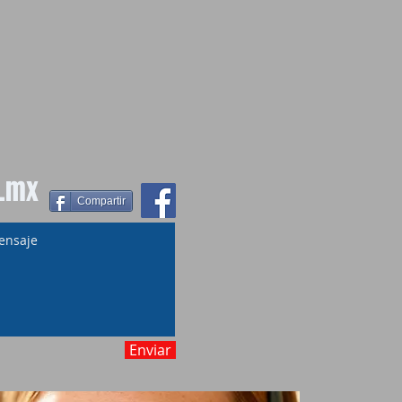
.mx
Compartir
Enviar