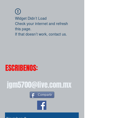
Widget Didn’t Load
Check your internet and refresh
this page.
If that doesn’t work, contact us.
ESCRIBENOS:
jgm5700@live.com.mx
Compartir