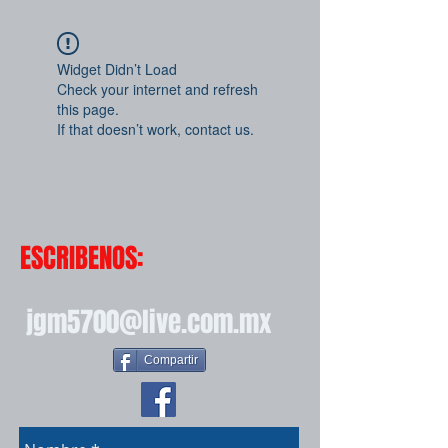
Widget Didn’t Load
Check your internet and refresh
this page.
If that doesn’t work, contact us.
ESCRIBENOS:
jgm5700@live.com.mx
Compartir