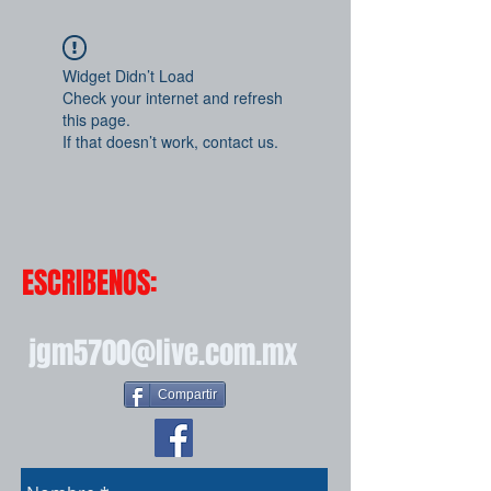
Widget Didn’t Load
Check your internet and refresh
this page.
If that doesn’t work, contact us.
ESCRIBENOS:
jgm5700@live.com.mx
Compartir