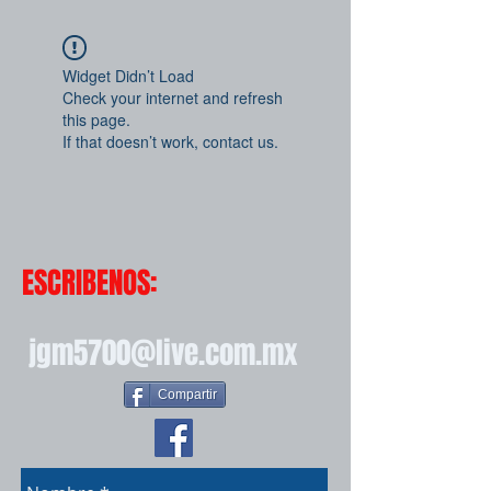
Widget Didn’t Load
Check your internet and refresh
this page.
If that doesn’t work, contact us.
ESCRIBENOS:
jgm5700@live.com.mx
Compartir