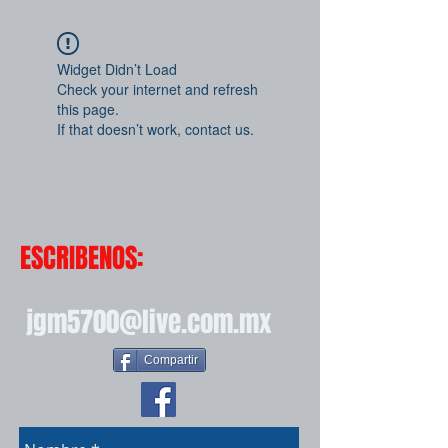
Widget Didn’t Load
Check your internet and refresh
this page.
If that doesn’t work, contact us.
ESCRIBENOS:
jgm5700@live.com.mx
Compartir