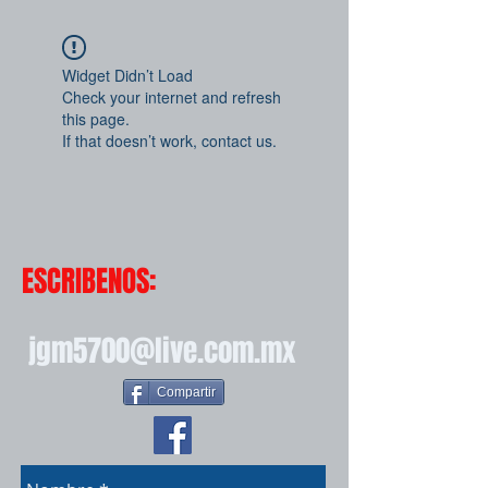
Widget Didn’t Load
Check your internet and refresh
this page.
If that doesn’t work, contact us.
ESCRIBENOS:
jgm5700@live.com.mx
Compartir