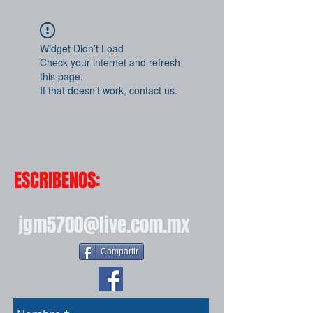
Widget Didn’t Load
Check your internet and refresh
this page.
If that doesn’t work, contact us.
ESCRIBENOS:
jgm5700@live.com.mx
Compartir