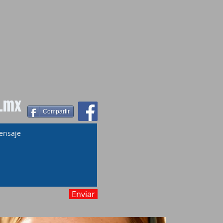
.mx
Compartir
Enviar