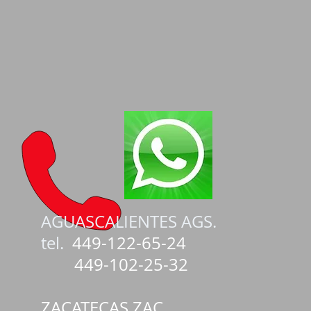
AGUASCALIENTES AGS.
tel.
449-122-65-24
449-102-25-32
ZACATECAS ZAC.