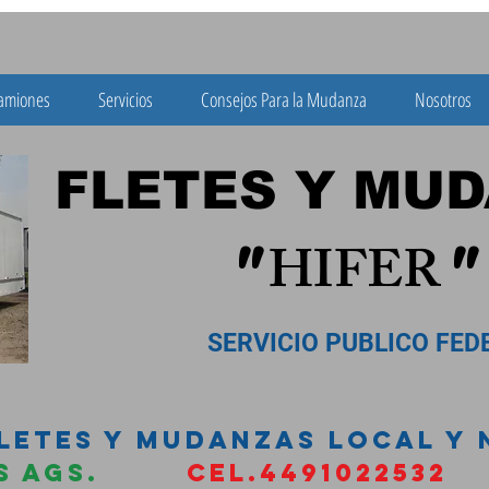
amiones
Servicios
Consejos Para la Mudanza
Nosotros
ES Y MUDA
HIFER
"
"
 PUBLICO FEDER
FLETES Y MUDANZAS LOCAL Y
TES AGS.
CEL.4491022532