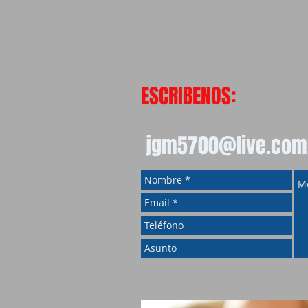
ESCRIBENOS:
jgm5700@live.com