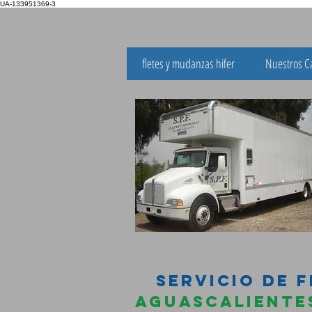
UA-133951369-3
fletes y mudanzas hifer
Nuestros C
FLET
SERVICIO
SERVICIO DE 
AGUASCALIEN