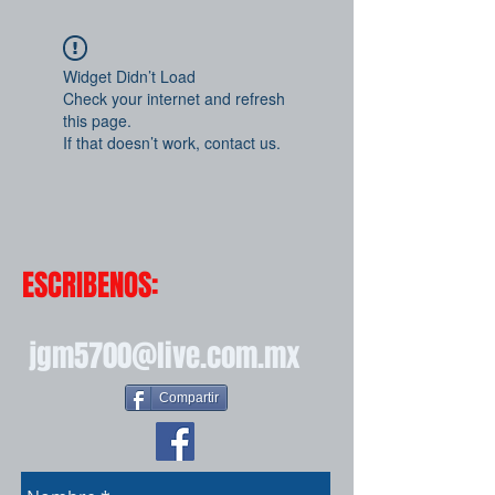
Widget Didn’t Load
Check your internet and refresh
this page.
If that doesn’t work, contact us.
ESCRIBENOS:
jgm5700@live.com.mx
Compartir