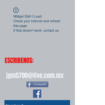
Widget Didn’t Load
Check your internet and refresh
this page.
If that doesn’t work, contact us.
ESCRIBENOS:
jgm5700@live.com.mx
Compartir